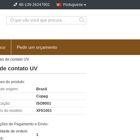
86-139-26247901
Portuguese
sco
Pedir um orçamento
tes de contato UV
 de contato UV
hes do produto:
 de origem:
Brasil
:
Copag
icação:
ISO9001
o do modelo:
XF01001
ções de Pagamento e Envio:
idade de ordem
1
a: