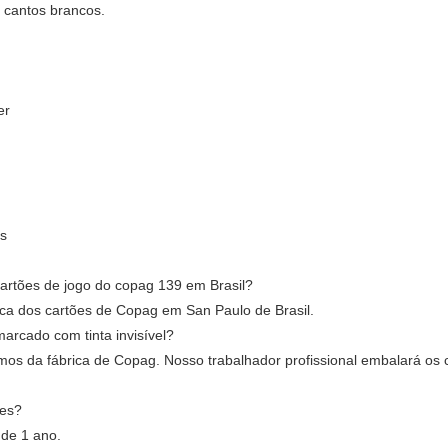
 cantos brancos.
er
os
cartões de jogo do copag 139 em Brasil?
ca dos cartões de Copag em San Paulo de Brasil.
arcado com tinta invisível?
 da fábrica de Copag. Nosso trabalhador profissional embalará os c
ões?
 de 1 ano.