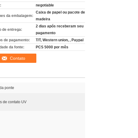
:
negotiable
Caixa de papel ou pacote de
hes da embalagem:
madeira
2 dias após receberam seu
 de entrega:
pagamento
s de pagamento:
T/T, Western union, , Paypal
dade da fonte:
PCS 5000 por mês
Contato
da ponte
es de contato UV