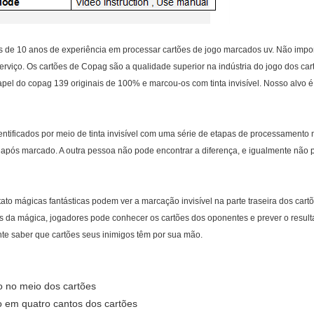
 de 10 anos de experiência em processar cartões de jogo marcados uv. Não importa 
erviço. Os cartões de Copag são a qualidade superior na indústria do jogo dos ca
pel do copag 139 originais de 100% e marcou-os com tinta invisível. Nosso alvo é 
tificados por meio de tinta invisível com uma série de etapas de processamento 
após marcado. A outra pessoa não pode encontrar a diferença, e igualmente não p
to mágicas fantásticas podem ver a marcação invisível na parte traseira dos car
ntes da mágica, jogadores pode conhecer os cartões dos oponentes e prever o resu
te saber que cartões seus inimigos têm por sua mão.
 no meio dos cartões
 em quatro cantos dos cartões