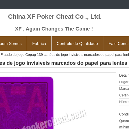
China XF Poker Cheat Co ., Ltd.
XF , Again Changes The Game !
uem Somos
Fábrica
Controle de Qualidade
Fale Cono
Fraude de jogo Copag 139 cartões de jogo invisíveis marcados do papel para len
s de jogo invisíveis marcados do papel para lentes
Detal
Lugar
Marca
Certif
Númer
Condi
Quant
mínim