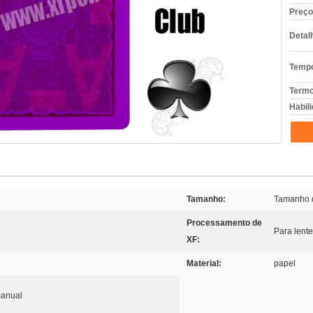
Preço
Detal
Tempo
Termo
Habili
Tamanho:
Tamanho 
Processamento de
Para lent
XF:
Material:
papel
manual