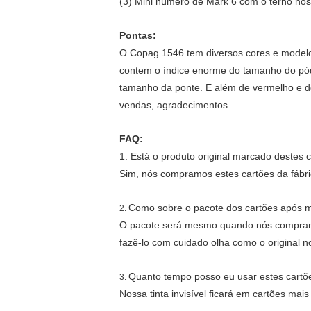
(3) Mini número de Mark 6 com o terno nos
Pontas:
O Copag 1546 tem diversos cores e modelo
contem o índice enorme do tamanho do póqu
tamanho da ponte. E além de vermelho e de 
vendas, agradecimentos.
FAQ:
1. Está o produto original marcado destes 
Sim, nós compramos estes cartões da fábr
Como sobre o pacote dos cartões após ma
2.
O pacote será mesmo quando nós compramos
fazê-lo com cuidado olha como o original n
Quanto tempo posso eu usar estes cartõ
3.
Nossa tinta invisível ficará em cartões mais