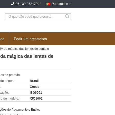
86-139-26247901
Portuguese
sco
Pedir um orçamento
UV da mágica das lentes de contato
 da mágica das lentes de
hes do produto:
 de origem:
Brasil
:
Copag
icação:
ISO9001
o do modelo:
XF01002
ções de Pagamento e Envio: