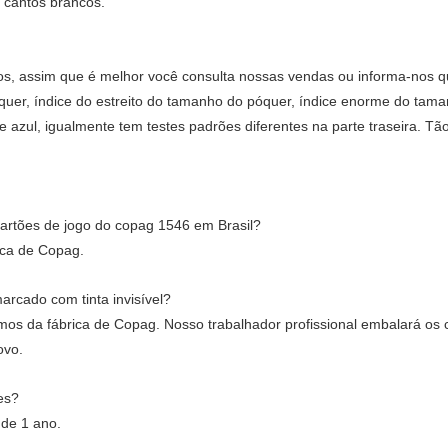
 cantos brancos.
s, assim que é melhor você consulta nossas vendas ou informa-nos q
er, índice do estreito do tamanho do póquer, índice enorme do tamanh
azul, igualmente tem testes padrões diferentes na parte traseira. Tão
cartões de jogo do copag 1546 em Brasil?
ica de Copag.
rcado com tinta invisível?
 da fábrica de Copag. Nosso trabalhador profissional embalará os 
ovo.
es?
 de 1 ano.