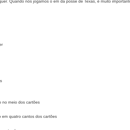
óquer. Quando nós jogamos o em da posse de Texas, é muito important
er
os
 no meio dos cartões
 em quatro cantos dos cartões