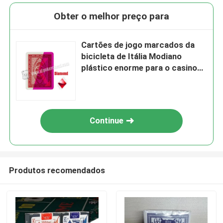
Obter o melhor preço para
Cartões de jogo marcados da
bicicleta de Itália Modiano
plástico enorme para o casino
privado
Continue
Produtos recomendados