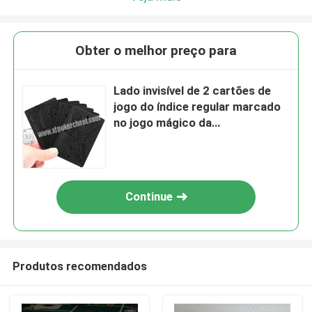
Obter o melhor preço para
Lado invisível de 2 cartões de
jogo do índice regular marcado
no jogo mágico da
mostra/casino
Continue
Produtos recomendados