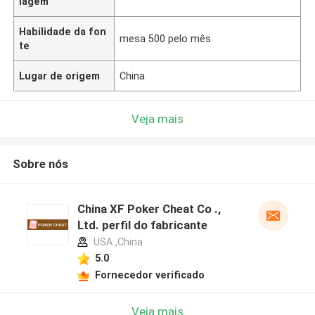
lagem
Habilidade da fon
mesa 500 pelo mês
te
Lugar de origem
China
Veja mais
Sobre nós
China XF Poker Cheat Co .,
Ltd. perfil do fabricante
USA ,China
5.0
Fornecedor verificado
Veja mais