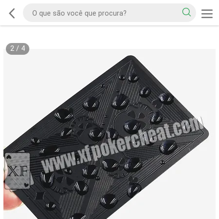
2
/
4