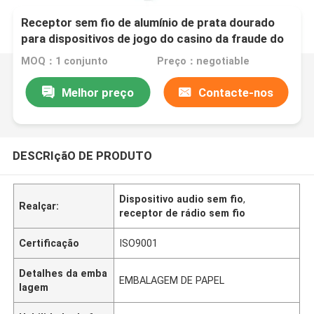
Receptor sem fio de alumínio de prata dourado
para dispositivos de jogo do casino da fraude do
pôquer
MOQ：1 conjunto
Preço：negotiable
Melhor preço
Contacte-nos
DESCRIçãO DE PRODUTO
Dispositivo audio sem fio
,
Realçar:
receptor de rádio sem fio
Certificação
ISO9001
Detalhes da emba
EMBALAGEM DE PAPEL
lagem