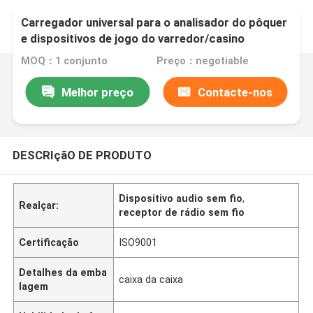
Carregador universal para o analisador do pôquer
e dispositivos de jogo do varredor/casino
MOQ：1 conjunto
Preço：negotiable
Melhor preço
Contacte-nos
DESCRIçãO DE PRODUTO
Dispositivo audio sem fio
,
Realçar:
receptor de rádio sem fio
Certificação
ISO9001
Detalhes da emba
caixa da caixa
lagem