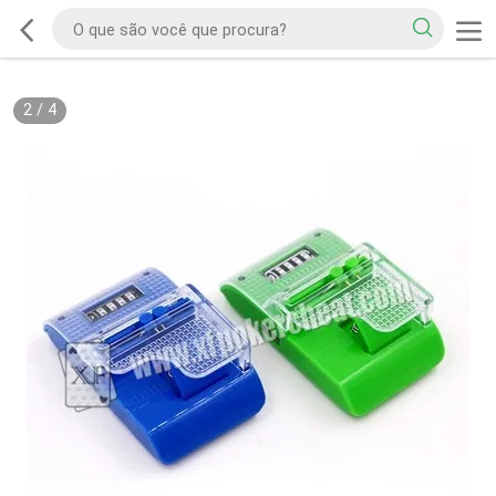
2
/
4