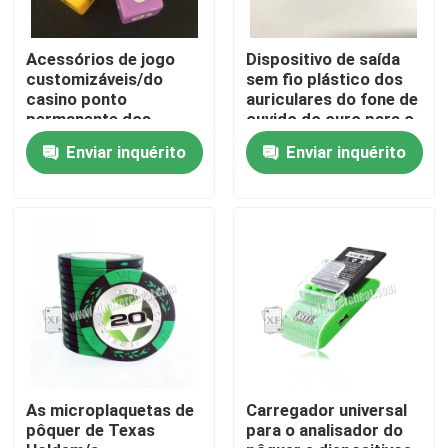
Sobre nós
Acessórios de jogo
Dispositivo de saída
customizáveis/do
sem fio plástico dos
casino ponto
auriculares do fone de
permanente dos
ouvido do ouro para o
Visita à fábrica
dados do jogo
sistema do analisador
Enviar inquérito
Enviar inquérito
do pôquer
Controle de qualidade
Contacte-nos
Notícias
Solicite um orçamento
As microplaquetas de
Carregador universal
pôquer de Texas
para o analisador do
Cartões de jogo invisíveis