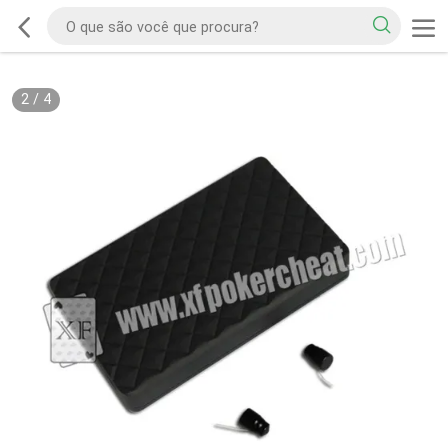
2
/
4