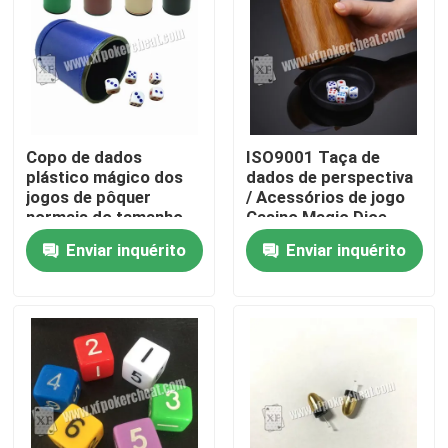
Copo de dados
ISO9001 Taça de
plástico mágico dos
dados de perspectiva
jogos de pôquer
/ Acessórios de jogo
normais do tamanho
Casino Magic Dice
com controlo a
With 4h Battery
Enviar inquérito
Enviar inquérito
distância
Para casa
Produtos
Vídeos