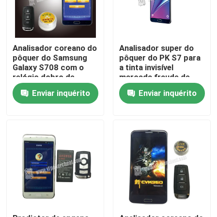
Sobre nós
Analisador coreano do
Analisador super do
pôquer do Samsung
pôquer do PK S7 para
Visita à fábrica
Galaxy S708 com o
a tinta invisível
relógio dobro de
marcada fraude de
Bluetooth da câmera
cartões de jogo do
Controle de qualidade
Enviar inquérito
Enviar inquérito
pôquer de Texas
Contacte-nos
Notícias
Solicite um orçamento
Cartões de jogo invisíveis