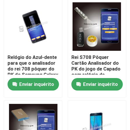
Relógio do Azul-dente
Rei S708 Pôquer
para que o analisador
Cartão Analisador do
do rei 708 pôquer do
PK do jogo de Capado
PK do Samsung Galaxy
com relógio de
Note 7 ver o resultado
Bluetooth
Enviar inquérito
Enviar inquérito
Para casa
Produtos
Vídeos