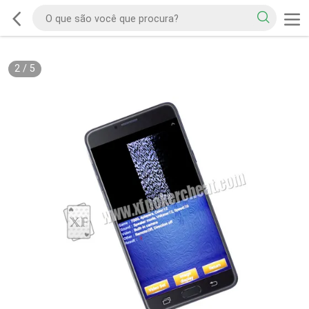
2
/
5