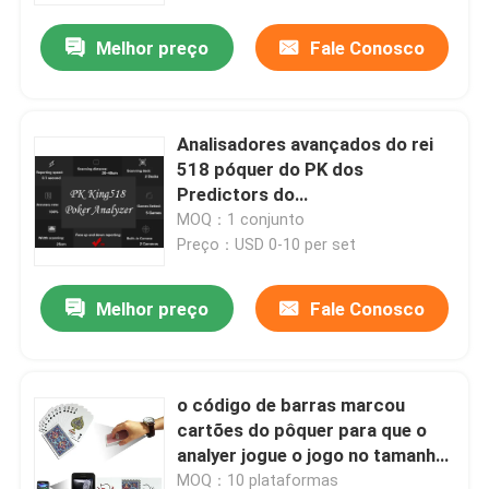
Melhor preço
Fale Conosco
Sobre nós
Visita à fábrica
Analisadores avançados do rei
518 póquer do PK dos
Predictors do
Controle de qualidade
póquer/dispositivos de engano
MOQ：1 conjunto
do póquer
Preço：USD 0-10 per set
Contacte-nos
Melhor preço
Fale Conosco
Notícias
o código de barras marcou
Solicite um orçamento
cartões do pôquer para que o
analyer jogue o jogo no tamanho
Cartões de jogo invisíveis
regular da fraude do pôquer
MOQ：10 plataformas