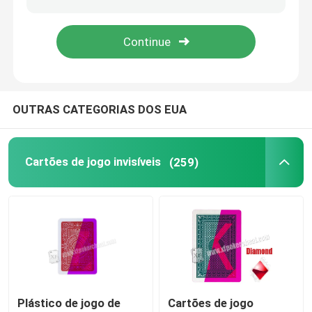
Software de análise do póquer
Dispositivo da fraude do póquer
OUTRAS CATEGORIAS DOS EUA
Suportes de jogo
Cartões de jogo invisíveis
(259)
Acessórios de jogo
Plástico de jogo de
Cartões de jogo