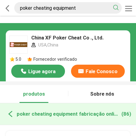
China XF Poker Cheat Co ., Ltd.
USA,China
5.0
Fornecedor verificado
Ligue agora
Fale Conosco
produtos
Sobre nós
poker cheating equipment fabricação online
(86)