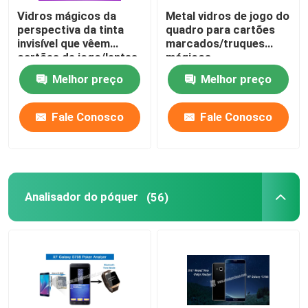
Vidros mágicos da
Metal vidros de jogo do
perspectiva da tinta
quadro para cartões
invisível que vêem
marcados/truques
cartões de jogo/lentes
mágicos
de contato invisíveis
Melhor preço
Melhor preço
Fale Conosco
Fale Conosco
Analisador do póquer
(56)