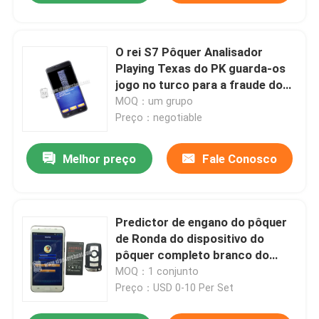
O rei S7 Pôquer Analisador
Playing Texas do PK guarda-os
jogo no turco para a fraude do
pôquer
MOQ：um grupo
Preço：negotiable
Melhor preço
Fale Conosco
Predictor de engano do pôquer
de Ronda do dispositivo do
pôquer completo branco do
analisador do pôquer S708
MOQ：1 conjunto
Preço：USD 0-10 Per Set