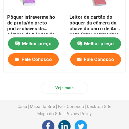
Pôquer infravermelho
Leitor de cartão do
de prata/do preto
póquer da câmera da
porta-chaves da
chave do carro de Audi
câmera do pôquer do
para fazer a varredura
analisador de Texas
dos lados do código de
Melhor preço
Melhor preço
Holdem
barras que enganam
cartões de jogo
Fale Conosco
Fale Conosco
Veja mais
Casa
Mapa do Site
Fale Conosco
Desktop Site
Mapa do Site
Privacy Policy