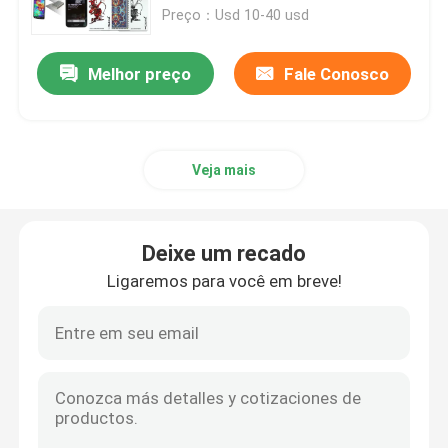
Preço：Usd 10-40 usd
Lentes de contato da tinta invisível
Melhor preço
Fale Conosco
Vidros da perspectiva
Veja mais
Analisador do póquer
Varredor do póquer
Deixe um recado
Ligaremos para você em breve!
Dados mágicos do casino
Dispositivos de engano do casino
Cartões marcados do póquer