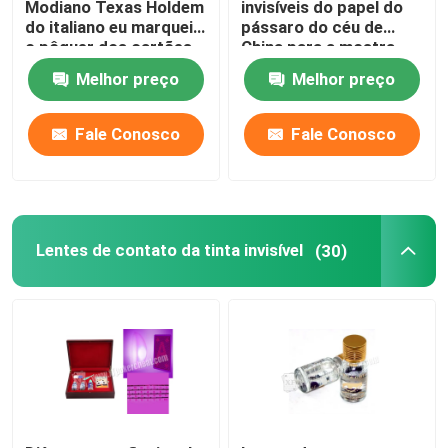
Modiano Texas Holdem
invisíveis do papel do
do italiano eu marquei
pássaro do céu de
o pôquer dos cartões
China para a mostra
mágica
Melhor preço
Melhor preço
Fale Conosco
Fale Conosco
Lentes de contato da tinta invisível
(30)