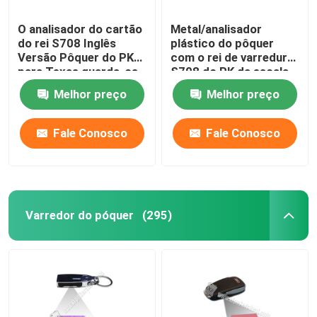
O analisador do cartão
Metal/analisador
do rei S708 Inglês
plástico do pôquer
Versão Pôquer do PK
com o rei de varredura
para Texas guarda-os
S708 do PK da escala
jogo/jogo indiano
de 30-80cm
Melhor preço
Melhor preço
Fale Conosco
Fale Conosco
Varredor do póquer
(295)