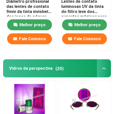
Diâmetro profissional
Lentes de contato
das lentes de contato
luminosas UV da tinta
9mm da tinta invisível
do filtro leve dos
dos jogos de póquer
suportes mágicos para
cartões marcados
Melhor preço
Melhor preço
Fale Conosco
Fale Conosco
Vidros da perspectiva
(20)