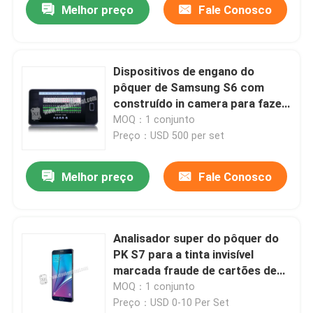
Melhor preço
Fale Conosco
Dispositivos de engano do
pôquer de Samsung S6 com
construído in camera para fazer
a varredura de dominós
MOQ：1 conjunto
marcados de Majhong
Preço：USD 500 per set
Melhor preço
Fale Conosco
Para casa
Analisador super do pôquer do
PK S7 para a tinta invisível
Produtos
marcada fraude de cartões de
jogo do pôquer de Texas
MOQ：1 conjunto
Preço：USD 0-10 Per Set
Vídeos