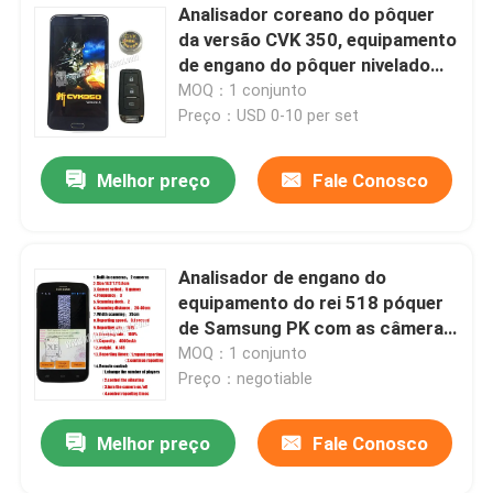
Analisador coreano do pôquer
da versão CVK 350, equipamento
de engano do pôquer nivelado
dourado da tourada
MOQ：1 conjunto
Preço：USD 0-10 per set
Melhor preço
Fale Conosco
Analisador de engano do
equipamento do rei 518 póquer
de Samsung PK com as câmeras
dobro construídas para dentro
MOQ：1 conjunto
Preço：negotiable
Melhor preço
Fale Conosco