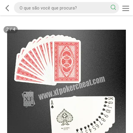
2
/
4