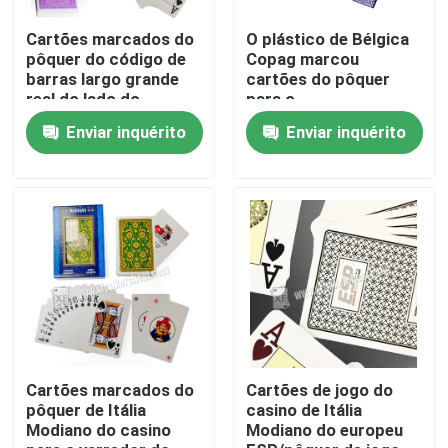
Cartões marcados do
O plástico de Bélgica
Sobre nós
pôquer do código de
Copag marcou
barras largo grande
cartões do pôquer
real do lado do
para o
tamanho do número
entretenimento/festa
Visita à fábrica
Enviar inquérito
Enviar inquérito
para o Predictor do
privada
pôquer
Controle de qualidade
Contacte-nos
Notícias
Solicite um orçamento
Cartões marcados do
Cartões de jogo do
pôquer de Itália
casino de Itália
Modiano do casino
Modiano do europeu
Cartões de jogo invisíveis