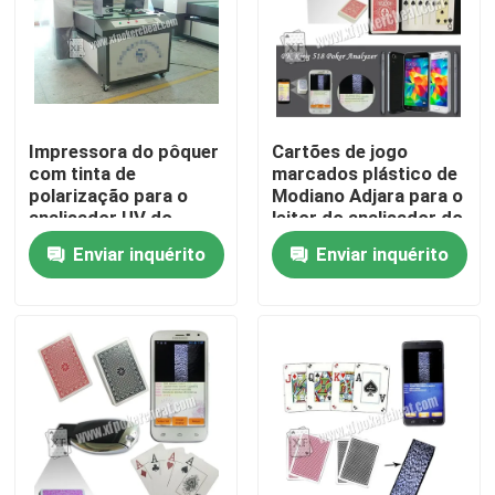
Impressora do pôquer
Cartões de jogo
com tinta de
marcados plástico de
polarização para o
Modiano Adjara para o
analisador UV do
leitor do analisador do
pôquer das lentes de
varredor do pôquer
Enviar inquérito
Enviar inquérito
contato
Para casa
Produtos
Vídeos