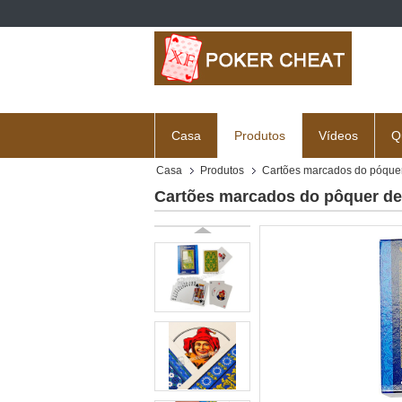
Casa
Produtos
Vídeos
Q
Casa
Produtos
Cartões marcados do póque
Cartões marcados do pôquer de 