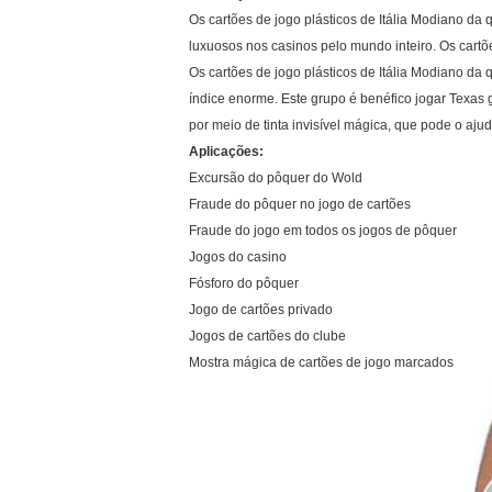
Os cartões de jogo plásticos de Itália Modiano da 
luxuosos nos casinos pelo mundo inteiro. Os cart
Os cartões de jogo plásticos de Itália Modiano 
índice enorme. Este grupo é benéfico jogar Texas 
por meio de tinta invisível mágica, que pode o aj
Aplicações:
Excursão do pôquer do Wold
Fraude do pôquer no jogo de cartões
Fraude do jogo em todos os jogos de pôquer
Jogos do casino
Fósforo do pôquer
Jogo de cartões privado
Jogos de cartões do clube
Mostra mágica de cartões de jogo marcados