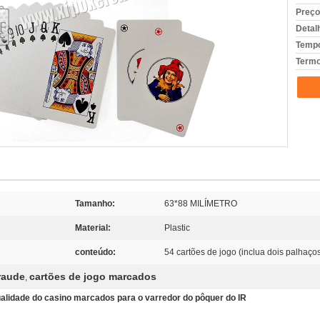
Preço
Detal
Tempo
Termo
Tamanho:
63*88 MILÍMETRO
Material:
Plastic
conteúdo:
54 cartões de jogo (inclua dois palhaço
raude
cartões de jogo marcados
,
qualidade do casino marcados para o varredor do pôquer do IR