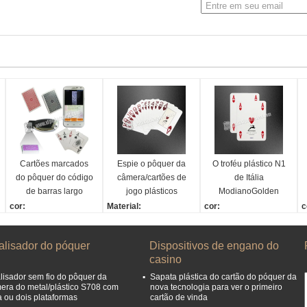
Cartões marcados
Espie o pôquer da
O troféu plástico N1
do pôquer do código
câmera/cartões de
de Itália
de barras largo
jogo plásticos
ModianoGolden
grande real do lado
marcados fraude do
marcou os cartões
cor:
Material:
cor:
c
do tamanho do
índice enorme
63x88 milímetro do
vermelho, cinzento
Plastic
vermelho, azul
v
número para o
pôquer
Material:
Tamanho:
Tamanho:
T
alisador do póquer
Dispositivos de engano do
Predictor do pôquer
Plastic
tamanho do póquer
63x88 milímetro, taman
6
casino
teste padrão da marca
Aplicação:
ho do póquer
R
ção:
Jogos de póquer, mostr
Material:
Í
lisador sem fio do pôquer da
Sapata plástica do cartão do póquer da
era do metal/plástico S708 com
nova tecnologia para ver o primeiro
Códigos de barras
a mágica, jogando
Plastic
M
 ou dois plataformas
cartão de vinda
Tamanho:
Número:
Aplicação:
P