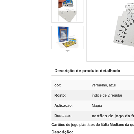
Descrição de produto detalhada
cor:
vermelho, azul
Rosto:
índice de 2 regular
Aplicação:
Magia
cartões de jogo da f
Destacar:
Cartões de jogo plásticos de Itália Modiano da 
Descrição: