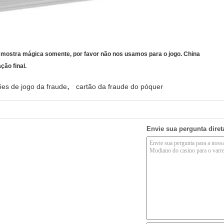
 mostra mágica somente, por favor não nos usamos para o jogo. China
ção final.
,
ões de jogo da fraude
cartão da fraude do póquer
Envie sua pergunta dire