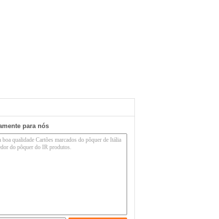
tamente para nós