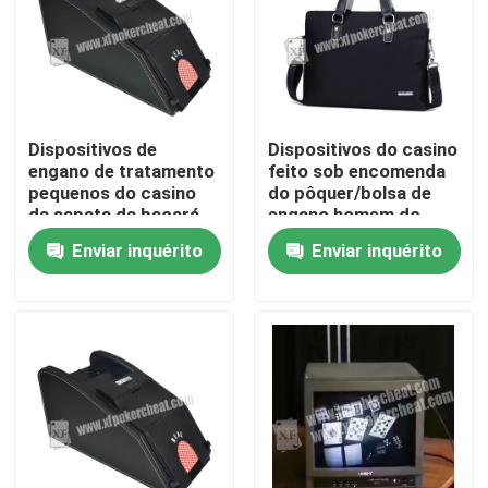
Dispositivos de
Dispositivos do casino
engano de tratamento
feito sob encomenda
pequenos do casino
do pôquer/bolsa de
da sapata da bacará
engano homem do
com câmera
couro para o cambista
Enviar inquérito
Enviar inquérito
infravermelha
do cartão
Para casa
Produtos
Vídeos