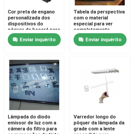
Cor preta de engano
Tabela da perspectiva
Sobre nós
personalizada dos
com o material
dispositivos do
especial para ver
pôquer da bacará para
completamente
cartões de jogo
cartões de jogo
Visita à fábrica
Enviar inquérito
Enviar inquérito
plásticos
normais
Controle de qualidade
Contacte-nos
Notícias
Solicite um orçamento
Lâmpada do diodo
Varredor longo do
emissor de luz com a
pôquer da lâmpada da
câmera do filtro para
grade com a lente
Cartões de jogo invisíveis