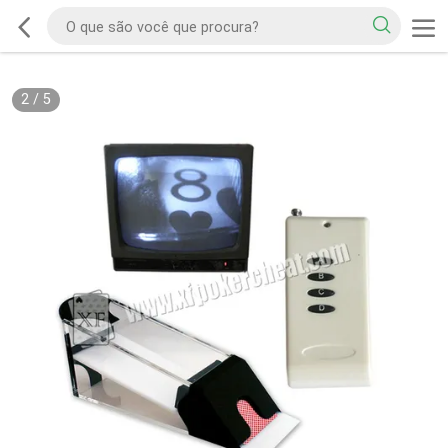
2
/
5