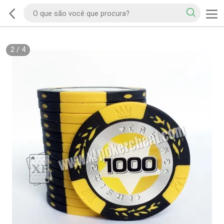
2
/
4