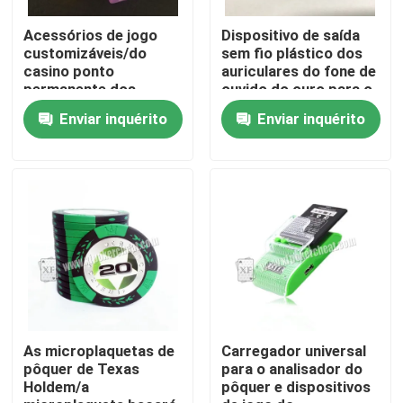
Acessórios de jogo
Dispositivo de saída
Sobre nós
customizáveis/do
sem fio plástico dos
casino ponto
auriculares do fone de
permanente dos
ouvido do ouro para o
dados do jogo
sistema do analisador
Visita à fábrica
Enviar inquérito
Enviar inquérito
do pôquer
Controle de qualidade
Contacte-nos
Notícias
Solicite um orçamento
As microplaquetas de
Carregador universal
pôquer de Texas
para o analisador do
Holdem/a
pôquer e dispositivos
Cartões de jogo invisíveis