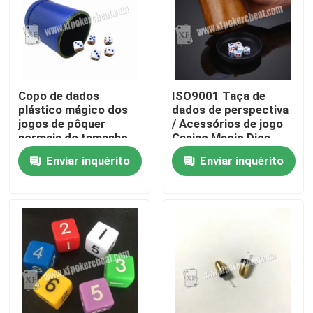
Copo de dados
ISO9001 Taça de
plástico mágico dos
dados de perspectiva
jogos de pôquer
/ Acessórios de jogo
normais do tamanho
Casino Magic Dice
com controlo a
With 4h Battery
Enviar inquérito
Enviar inquérito
distância
Para casa
Produtos
Vídeos