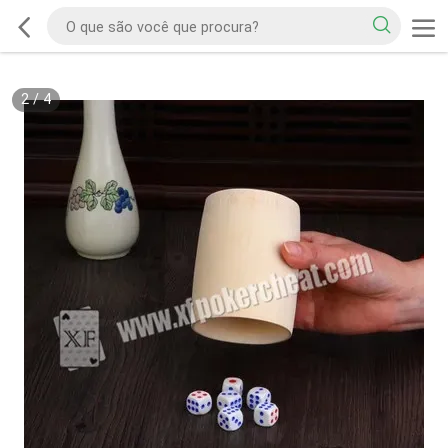
2
/
4