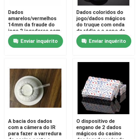
Dados
Dados coloridos do
Sobre nós
amarelos/vermelhos
jogo/dados mágicos
14mm da fraude do
do truque com onda
jogo 2 jogadores com
de rádio e o copo de
Mercury líquido
varredura
Visita à fábrica
Enviar inquérito
Enviar inquérito
Controle de qualidade
Contacte-nos
Notícias
Solicite um orçamento
A bacia dos dados
O dispositivo de
com a câmera do IR
engano de 2 dados
para fazer a varredura
mágicos do casino
Cartões de jogo invisíveis