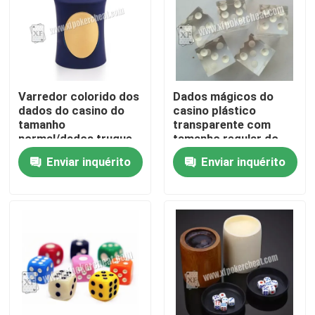
Varredor colorido dos
Dados mágicos do
dados do casino do
casino plástico
tamanho
transparente com
normal/dados truque
tamanho regular do
mágico para 2
controle de Reomote
Enviar inquérito
Enviar inquérito
jogadores
Para casa
Produtos
Vídeos